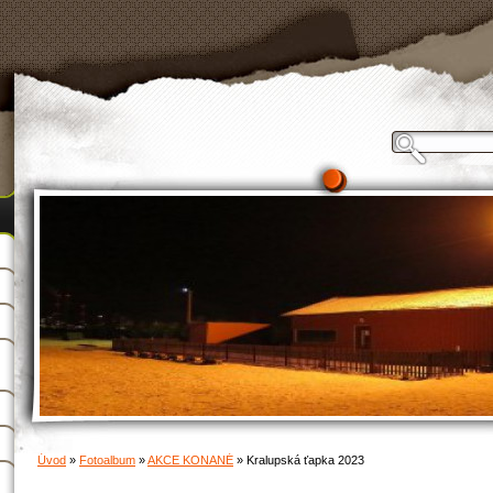
Úvod
»
Fotoalbum
»
AKCE KONANÉ
»
Kralupská ťapka 2023