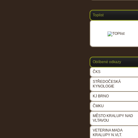
Toplist
Oblíbené odkazy
ČKS
STŘEDOČESKÁ
KYNOLOGIE
KJ BRNO
ČMKU
MĚSTO KRALUPY NAD
VLTAVOU
VETERINA MADA
KRALUPY N.VLT.