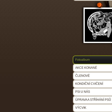
Fotoalbum
AKCE KONANÉ
ČLENOVÉ
KONDIČNÍ CVIČENÍ
PSI U NÁS
ÚPRAVA A STŘÍHÁNÍ PSŮ
VÝCVIK