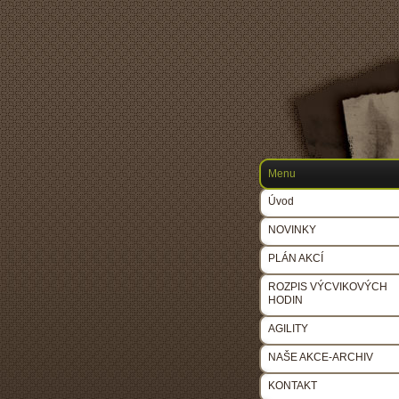
Menu
Úvod
NOVINKY
PLÁN AKCÍ
ROZPIS VÝCVIKOVÝCH
HODIN
AGILITY
NAŠE AKCE-ARCHIV
KONTAKT