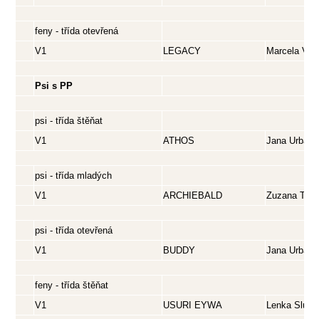
feny - třída otevřená
V1
LEGACY
Marcela Vlč
Psi s PP
psi - třída štěňat
V1
ATHOS
Jana Urbano
psi - třída mladých
V1
ARCHIEBALD
Zuzana Točí
psi - třída otevřená
V1
BUDDY
Jana Urbano
feny - třída štěňat
V1
USURI EYWA
Lenka Sluko