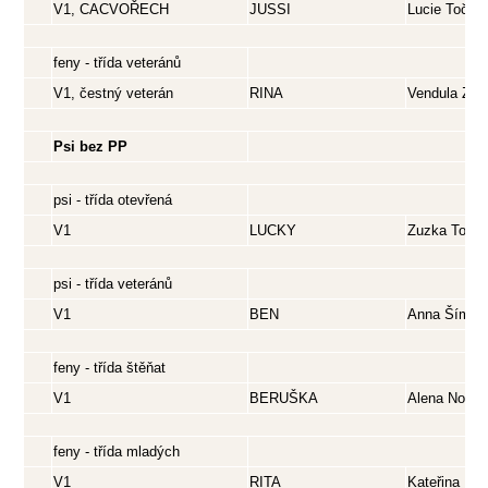
V1, CACVOŘECH
JUSSI
Lucie Toček
feny - třída veteránů
V1, čestný veterán
RINA
Vendula Zel
Psi bez PP
psi - třída otevřená
V1
LUCKY
Zuzka Točík
psi - třída veteránů
V1
BEN
Anna Šímov
feny - třída štěňat
V1
BERUŠKA
Alena Nová
feny - třída mladých
V1
RITA
Kateřina Pos