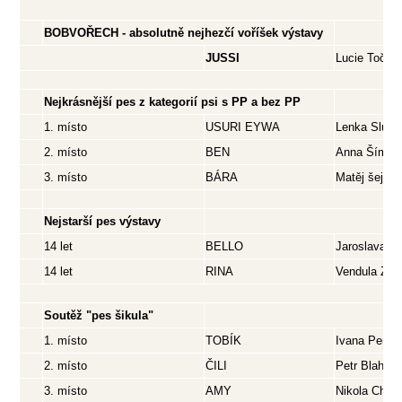
BOBVOŘECH - absolutně nejhezčí voříšek výstavy
JUSSI
Lucie Toček
Nejkrásnější pes z kategorií psi s PP a bez PP
1. místo
USURI EYWA
Lenka Sluko
2. místo
BEN
Anna Šímov
3. místo
BÁRA
Matěj šejno
Nejstarší pes výstavy
14 let
BELLO
Jaroslava S
14 let
RINA
Vendula Zel
Soutěž "pes šikula"
1. místo
TOBÍK
Ivana Penco
2. místo
ČILI
Petr Blahna
3. místo
AMY
Nikola Chal