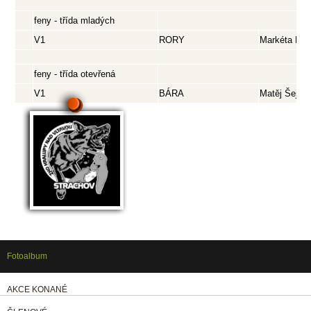
feny - třída mladých
V1
RORY
Markéta Pro
feny - třída otevřená
V1
BÁRA
Matěj Šejno
Fotoalbum
AKCE KONANÉ