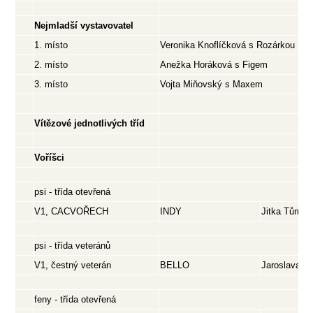
Nejmladší vystavovatel
1. místo
Veronika Knoflíčková s Rozárkou
2. místo
Anežka Horáková s Figem
3. místo
Vojta Miňovský s Maxem
Vítězové jednotlivých tříd
Voříšci
psi - třída otevřená
V1, CACVOŘECH
INDY
Jitka Tůmov
psi - třída veteránů
V1, čestný veterán
BELLO
Jaroslava S
feny - třída otevřená